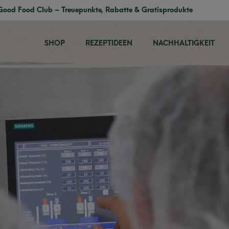
Good Food Club – Treuepunkte, Rabatte & Gratisprodukte
SHOP
REZEPTIDEEN
NACHHALTIGKEIT
ein Club des gut
Essens.
 wird belohnt: Sammle bei jeder Bestellung Treuepunkte, siche
Rabatte, Gratisprodukte und exklusive Vorteile.
⭐ Treuepunkte sammeln
⭐ Gratisprodukte erhalten
⭐ Rabatte freischalten
⭐ Exklusive Club-Aktionen entdecken
JETZT MITGLIED WERDEN