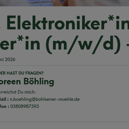
, Elektroniker*i
r*in (m/w/d) - 
uni 2026
DER HAST DU FRAGEN?
oreen Böhling
rreichst Du mich:
ail :
n.boehling@bohlsener-muehle.de
fon :
05808987593