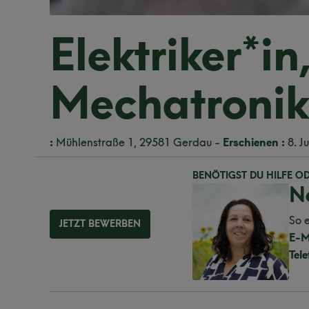
Elektriker*in
Mechatronike
:
Mühlenstraße 1, 29581 Gerdau -
Erschienen :
8. J
BENÖTIGST DU HILFE O
N
So e
JETZT BEWERBEN
E-M
Tele