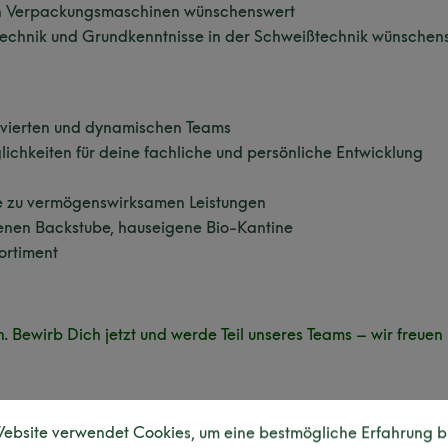
on Verpackungsmaschinen wünschenswert
ntechnik und Grundkenntnisse in der Schweißtechnik wünschen
motivierten und dynamischen Teams
ichkeiten für deine fachliche und persönliche Entwicklung
ie zu vermögenswirksamen Leistungen
genen Backstube, hauseigene Bio-Kantine
ortiment
. Bewirb Dich jetzt und werde Teil unseres Teams – wir freue
ebsite verwendet Cookies, um eine bestmögliche Erfahrung b