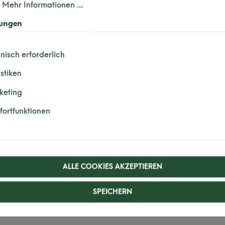
.
Mehr Informationen ...
lungen
DER HAST DU FRAGEN?
nisch erforderlich
Angebot als Arbe
istiken
keting
Profitiere von attraktiven Benefits
ortfunktionen
ALLE COOKIES AKZEPTIEREN
SPEICHERN