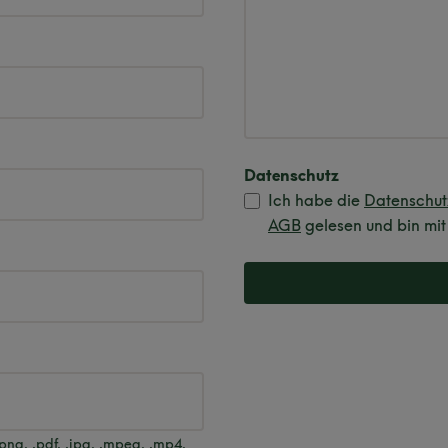
Datenschutz
Ich habe die
Datenschu
AGB
gelesen und bin mit
ng, .pdf, .jpg, .mpeg, .mp4,