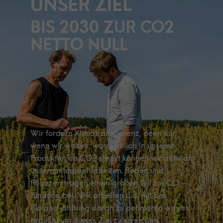
UNSER ZIEL
BIS 2030 ZUR CO2
NETTO NULL
.
Wir fordern Klimatransparenz, denn nur
wenn wir wissen, was wirklich in unseren
Produkten an CO2 steckt können wir aktiv an
unserem Impact arbeiten. Boden und
Pflanzen tragen einen großen Teil zur CO₂-
Bindung bei. Wir arbeiten u.a. mit der
Bioland-Stiftung daran zu definieren was es
braucht um dieses Ziel zu erreichen.