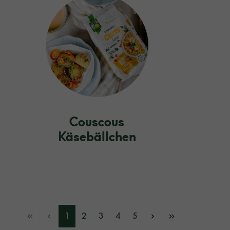
Couscous
Käsebällchen
1
2
3
4
5