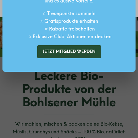
und exklusive Vorteile.
SPEICHERN
⭐ Treuepunkte sammeln
⭐ Gratisprodukte erhalten
⭐ Rabatte freischalten
⭐ Exklusive Club-Aktionen entdecken
JETZT MITGLIED WERDEN
Leckere Bio-
Produkte von der
Bohlsener Mühle
Wir mahlen, mischen & backen deine Bio‑Kekse,
Müslis, Crunchys und Snäcks – 100 % Bio, natürlich