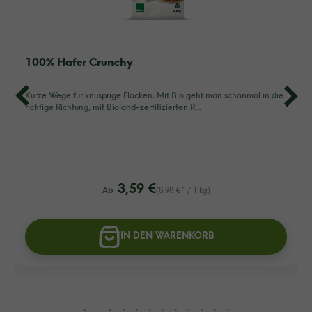
100% Hafer Crunchy
Kurze Wege für knusprige Flocken. Mit Bio geht man schonmal in die
richtige Richtung, mit Bioland-zertifizierten R…
listing.regularPriceLabel
3,59 €
Ab
(8,98 €* / 1 kg)
IN DEN WARENKORB