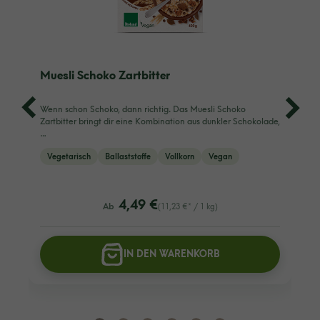
Muesli Schoko Zartbitter
Wenn schon Schoko, dann richtig. Das Muesli Schoko
Zartbitter bringt dir eine Kombination aus dunkler Schokolade,
…
Vegetarisch
Ballaststoffe
Vollkorn
Vegan
listing.regularPriceLabel
4,49 €
Ab
(11,23 €* / 1 kg)
IN DEN WARENKORB