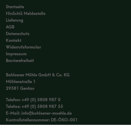
Startseite
HinSchG Meldestelle
Lieferung
AGB
Datenschutz
Kontakt
Widerrufsformular
Impressum
Barrierefreiheit
Bohlsener Mühle GmbH & Co. KG
Mühlenstraße 1
29581 Gerdau
Telefon:
+49 (0) 5808 987 0
Telefax: +49 (0) 5808 987 55
E-Mail:
info@bohlsener-muehle.de
Kontrollstellennummer: DE-ÖKO-001