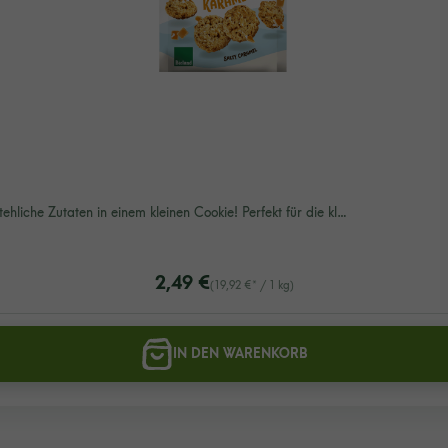
hliche Zutaten in einem kleinen Cookie! Perfekt für die kl…
listing.regularPriceLabel
2,49 €
(19,92 €* / 1 kg)
IN DEN WARENKORB