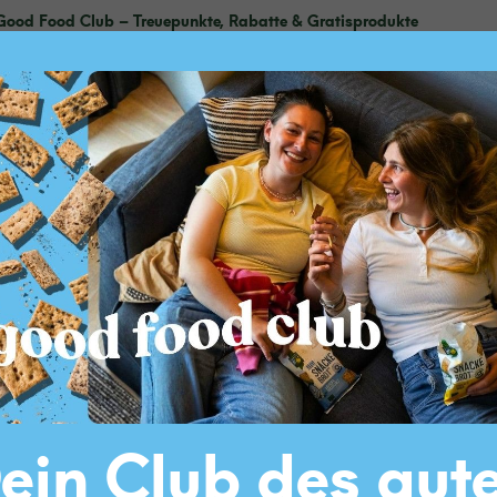
Good Food Club – Treuepunkte, Rabatte & Gratisprodukte
SHOP
REZEPTIDEEN
NACHHALTIGKEIT
Eis Co
Karame
mittel
ein Club des gut
Dieses Dessert ist ein echte