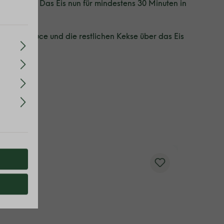
schichten. Das Eis nun für mindestens 30 Minuten in
Karamellsauce und die restlichen Kekse über das Eis