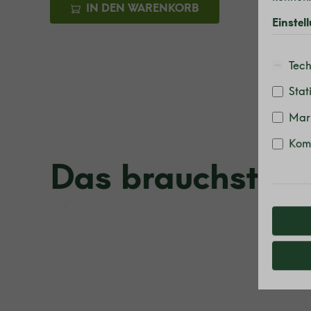
IN DEN WARENKORB
Einstel
Tech
Stat
Mar
Komf
Das brauchst du