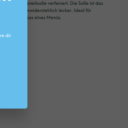
samtigen Karamellsoße verfeinert. Die Soße ist das
emacht und unwiderstehlich lecker. Ideal für
 süßer Abschluss eines Menüs.
DEN
re dir