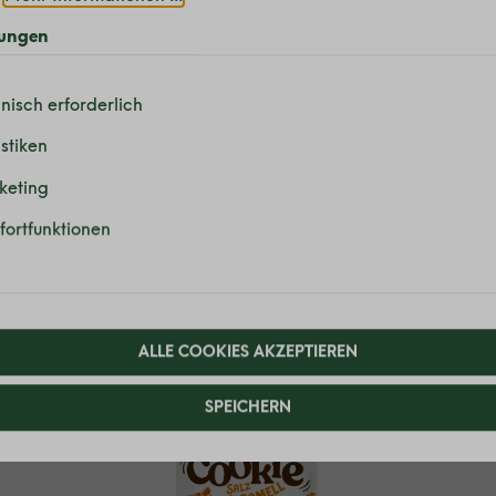
Karamellsauce in ein Gefäß 
den Gefrierschrank stellen.
lungen
4. Servieren: Die restliche 
nisch erforderlich
geben und servieren.
istiken
keting
ortfunktionen
 dafür
ALLE COOKIES AKZEPTIEREN
SPEICHERN