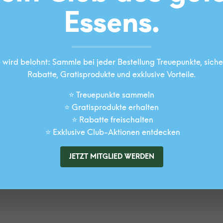
Cookies und wird mit einer 
Essens.
Highlight – einfach selbst g
besondere Anlässe oder als
PDF HERUNTERLA
 wird belohnt: Sammle bei jeder Bestellung Treuepunkte, siche
Rabatte, Gratisprodukte und exklusive Vorteile.
⭐ Treuepunkte sammeln
⭐ Gratisprodukte erhalten
⭐ Rabatte freischalten
⭐ Exklusive Club-Aktionen entdecken
JETZT MITGLIED WERDEN