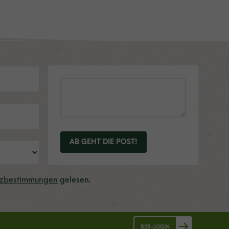
AB GEHT DIE POST!
tzbestimmungen
gelesen.
B2B-LOGIN