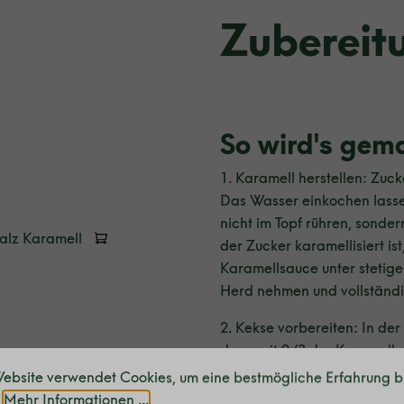
Zubereit
So wird's gem
1. Karamell herstellen:
Zuck
Das Wasser einkochen lassen
nicht im Topf rühren, sonde
Salz Karamell
der Zucker karamellisiert i
Karamellsauce unter stetig
Herd nehmen und vollständi
2. Kekse vorbereiten: In de
dann mit 2/3 der Karamells
ebsite verwendet Cookies, um eine bestmögliche Erfahrung b
3. Dessert anrichten: Das Va
.
Mehr Informationen ...