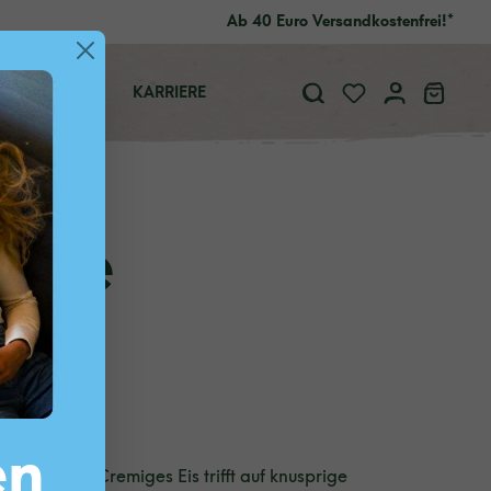
Ab 40 Euro Versandkostenfrei!*
ÜBER UNS
KARRIERE
okie
ll
en
r Hingucker: Cremiges Eis trifft auf knusprige