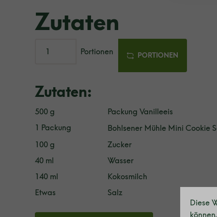
Zutaten
Portionen
PORTIONEN
Zutaten:
500 g
Packung Vanilleeis
1 Packung
Bohlsener Mühle Mini Cookie 
100 g
Zucker
40 ml
Wasser
140 ml
Kokosmilch
Etwas
Salz
Diese W
können