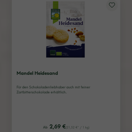
Mandel Heidesand
Für den Schokoladenliebhaber auch mit feiner
Zartbitterschokolade erhältlich.
listing.regularPriceLabel
2,69 €
Ab
(21,52 €* / 1 kg)