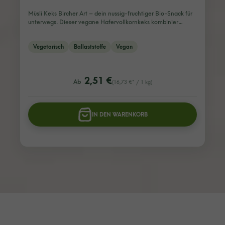
Müsli Keks Bircher Art – dein nussig-fruchtiger Bio-Snack für
unterwegs. Dieser vegane Hafervollkornkeks kombinier…
Vegetarisch
Ballaststoffe
Vegan
listing.regularPriceLabel
2,51 €
Ab
(16,73 €* / 1 kg)
IN DEN WARENKORB