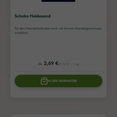
Schoko Heidesand
Für den Mandelliebhaber auch mit feinem Mandelgeschmack
erhältlich.
listing.regularPriceLabel
2,69 €
Ab
(21,52 €* / 1 kg)
IN DEN WARENKORB