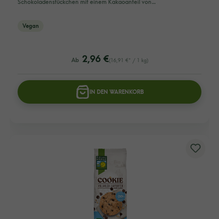
Schokoladenstückchen mit einem Kakaoanteil von…
Vegan
listing.regularPriceLabel
2,96 €
Ab
(16,91 €* / 1 kg)
IN DEN WARENKORB