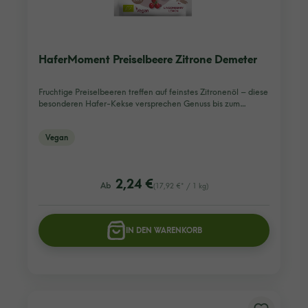
HaferMoment Preiselbeere Zitrone Demeter
Fruchtige Preiselbeeren treffen auf feinstes Zitronenöl – diese
besonderen Hafer-Kekse versprechen Genuss bis zum…
Vegan
listing.regularPriceLabel
2,24 €
Ab
(17,92 €* / 1 kg)
IN DEN WARENKORB