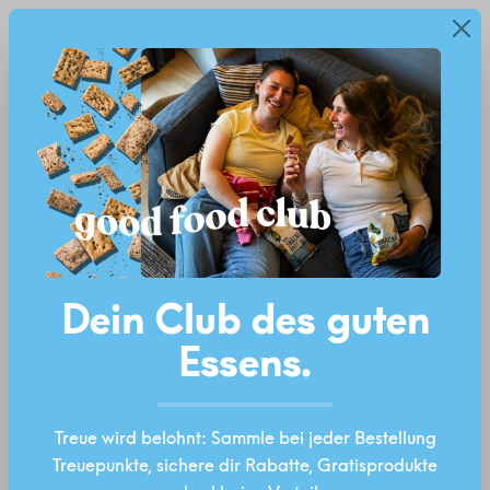
Neu: Good Food Club – Treuepunkte, Rabatte &
alt springen
Diese Website verwendet Cookies, um eine
Gratisprodukte
bestmögliche Erfahrung bieten zu können.
Mehr
Ab 40 Euro Versandkostenfrei!*
Informationen ...
Einstellungen
Technisch erforderlich
Statistiken
Marketing
Dein Club des guten
Komfortfunktionen
Essens.
Treue wird belohnt: Sammle bei jeder Bestellung
ALLE COOKIES AKZEPTIEREN
Treuepunkte, sichere dir Rabatte, Gratisprodukte