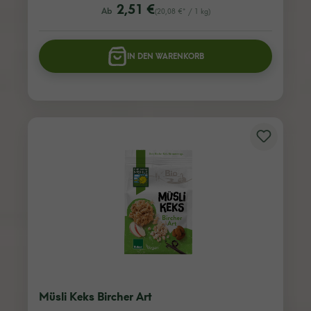
listing.regularPriceLabel
2,51 €
Ab
(20,08 €* / 1 kg)
IN DEN WARENKORB
Müsli Keks Bircher Art