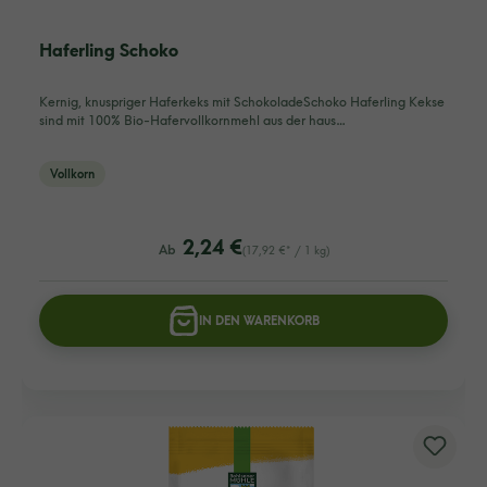
Haferling Schoko
Kernig, knuspriger Haferkeks mit SchokoladeSchoko Haferling Kekse
sind mit 100% Bio-Hafervollkornmehl aus der haus…
Vollkorn
listing.regularPriceLabel
2,24 €
Ab
(17,92 €* / 1 kg)
IN DEN WARENKORB