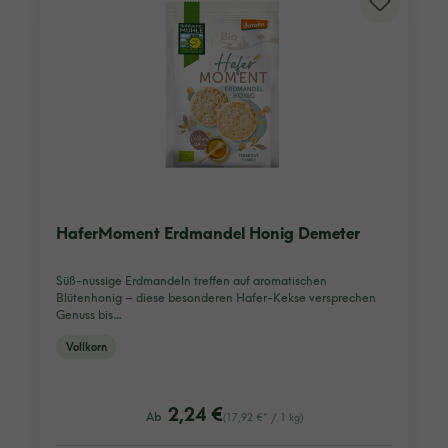
HaferMoment Erdmandel Honig Demeter
Süß-nussige Erdmandeln treffen auf aromatischen
Blütenhonig – diese besonderen Hafer-Kekse versprechen
Genuss bis…
Vollkorn
listing.regularPriceLabel
2,24 €
Ab
(17,92 €* / 1 kg)