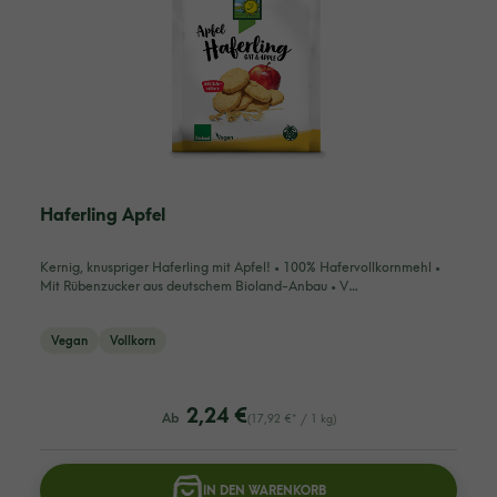
Haferling Apfel
Kernig, knuspriger Haferling mit Apfel! • 100% Hafervollkornmehl •
Mit Rübenzucker aus deutschem Bioland-Anbau • V…
Vegan
Vollkorn
listing.regularPriceLabel
2,24 €
Ab
(17,92 €* / 1 kg)
IN DEN WARENKORB