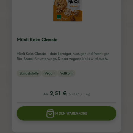
Müsli Keks Classic
Müsli Keks Classic – dein kerniger, nussiger und fruchtiger
Bio-Snack für unterwegs. Dieser vegane Keks wird aus h…
Ballaststoffe
Vegan
Vollkorn
listing.regularPriceLabel
2,51 €
Ab
(16,73 €* / 1 kg)
IN DEN WARENKORB