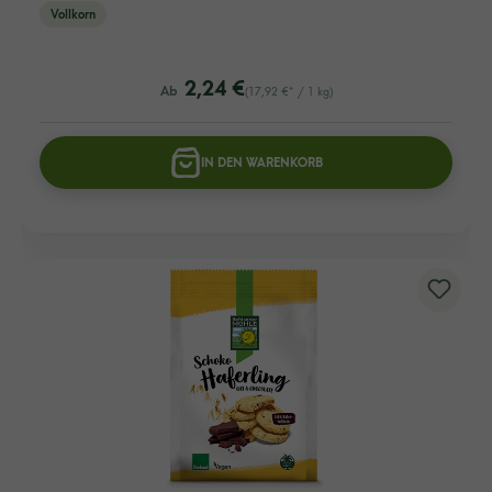
Vollkorn
listing.regularPriceLabel
2,24 €
Ab
(17,92 €* / 1 kg)
IN DEN WARENKORB