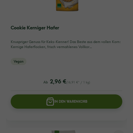
Cookie Kerniger Hafer
Knuspriger Genuss für Keks-Kenner! Das Beste aus dem vollen Korn:
Kernige Haferflocken, frisch vermahlenes Vollkor…
Vegan
listing.regularPriceLabel
2,96 €
Ab
(16,91 €* / 1 kg)
IN DEN WARENKORB