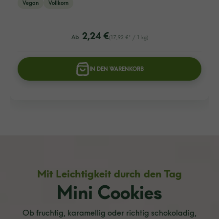
Vegan
Vollkorn
listing.regularPriceLabel
2,24 €
Ab
(17,92 €* / 1 kg)
IN DEN WARENKORB
Mit Leichtigkeit durch den Tag
Mini Cookies
Ob fruchtig, karamellig oder richtig schokoladig,