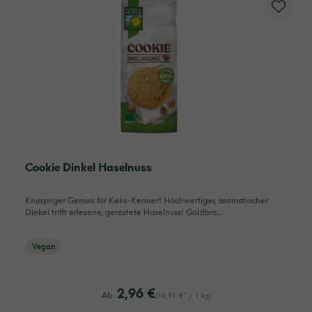
Cookie Dinkel Haselnuss
Knuspriger Genuss für Keks-Kenner! Hochwertiger, aromatischer
Dinkel trifft erlesene, geröstete Haselnuss! Goldbra…
Vegan
listing.regularPriceLabel
2,96 €
Ab
(16,91 €* / 1 kg)