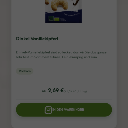
Dinkel Vanillekipferl
Dinkel-Vaniellekipferl sind so lecker, das wir Sie das ganze
Jahr fest im Sortiment führen. Fein-knusprig und zum…
Vollkorn
listing.regularPriceLabel
2,69 €
Ab
(21,52 €* / 1 kg)
IN DEN WARENKORB