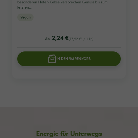
besonderen Hafer-Kekse versprechen Genuss bis zum
letzten…
Vegan
listing.regularPriceLabel
2,24 €
Ab
(17,92 €* / 1 kg)
IN DEN WARENKORB
Energie für Unterwegs