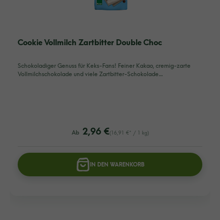
Cookie Vollmilch Zartbitter Double Choc
Schokoladiger Genuss für Keks-Fans! Feiner Kakao, cremig-zarte
Vollmilchschokolade und viele Zartbitter-Schokolade…
listing.regularPriceLabel
2,96 €
Ab
(16,91 €* / 1 kg)
IN DEN WARENKORB