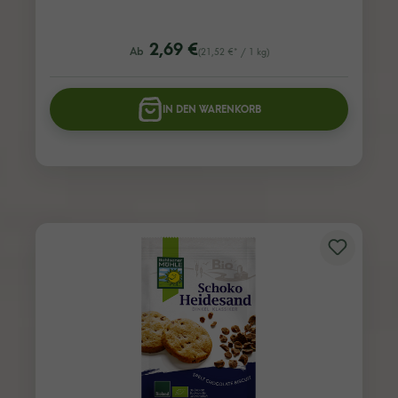
listing.regularPriceLabel
2,69 €
Ab
(21,52 €* / 1 kg)
IN DEN WARENKORB