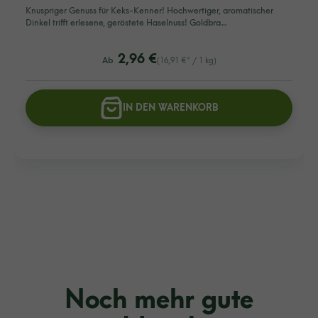
Knuspriger Genuss für Keks-Kenner! Hochwertiger, aromatischer
Dinkel trifft erlesene, geröstete Haselnuss! Goldbra…
listing.regularPriceLabel
2,96 €
Ab
(16,91 €* / 1 kg)
IN DEN WARENKORB
Noch mehr gute