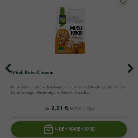
Müsli Keks Classic
Müsli Keks Classic – dein kerniger, nussiger und fruchtiger Bio-Snack
für unterwegs. Dieser vegane Keks wird aus h…
listing.regularPriceLabel
2,51 €
Ab
(16,73 €* / 1 kg)
IN DEN WARENKORB