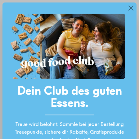
Neu: Good Food Club – Treuepunkte, Rabatte &
alt springen
Diese Website verwendet Cookies, um eine
Gratisprodukte
bestmögliche Erfahrung bieten zu können.
Mehr
Ab 40 Euro Versandkostenfrei!*
Informationen ...
Einstellungen
Technisch erforderlich
Bildergalerie überspringen
Statistiken
Marketing
Dein Club des guten
Komfortfunktionen
Essens.
Treue wird belohnt: Sammle bei jeder Bestellung
ALLE COOKIES AKZEPTIEREN
Treuepunkte, sichere dir Rabatte, Gratisprodukte