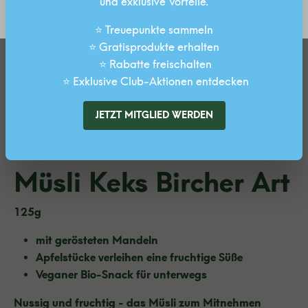
und exklusive Vorteile.
SPEICHERN
⭐ Treuepunkte sammeln
⭐ Gratisprodukte erhalten
⭐ Rabatte freischalten
⭐ Exklusive Club-Aktionen entdecken
JETZT MITGLIED WERDEN
Müsli Keks Bircher Art
125g
mit gerösteten Mandeln
Apfelstücke verleihen eine fruchtige Süße
Veganer Bio-Snack für unterwegs
Nussig und fruchtig - das Müsli zum Mitnehmen