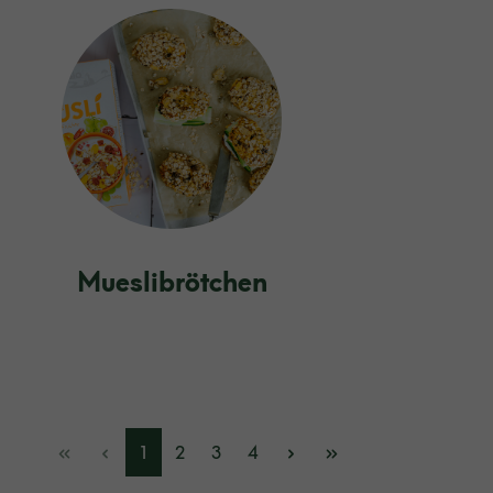
Mueslibrötchen
1
2
3
4