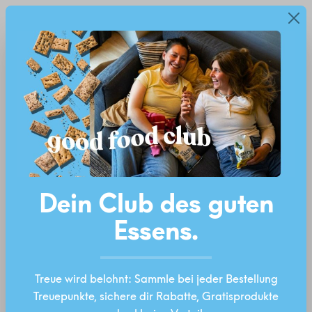
Neu: Good Food Club – Treuepunkte, Rabatte &
alt springen
Diese Website verwendet Cookies, um eine
Gratisprodukte
bestmögliche Erfahrung bieten zu können.
Mehr
Ab 40 Euro Versandkostenfrei!*
Informationen ...
Einstellungen
Technisch erforderlich
Bildergalerie überspringen
Statistiken
Marketing
Dein Club des guten
Komfortfunktionen
Essens.
Treue wird belohnt: Sammle bei jeder Bestellung
ALLE COOKIES AKZEPTIEREN
Treuepunkte, sichere dir Rabatte, Gratisprodukte