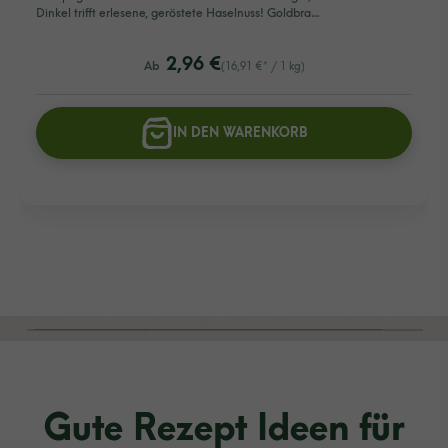
Dinkel trifft erlesene, geröstete Haselnuss! Goldbra…
listing.regularPriceLabel
2,96 €
Ab
(16,91 €* / 1 kg)
IN DEN WARENKORB
Gute Rezept Ideen für