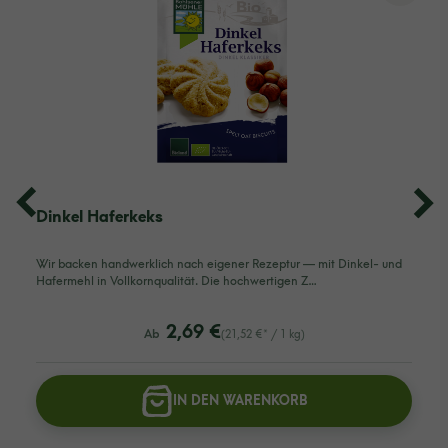
Dinkel Haferkeks
Wir backen handwerklich nach eigener Rezeptur — mit Dinkel- und
Hafermehl in Vollkornqualität. Die hochwertigen Z…
listing.regularPriceLabel
2,69 €
Ab
(21,52 €* / 1 kg)
IN DEN WARENKORB