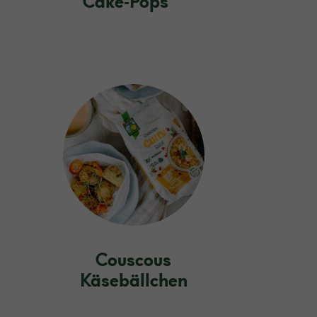
Cake‑Pops
Couscous
Käsebällchen