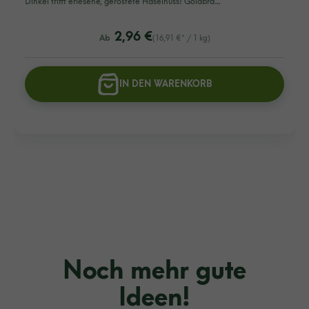
Dinkel trifft erlesene, geröstete Haselnuss! Goldbra…
listing.regularPriceLabel
2,96 €
Ab
(16,91 €* / 1 kg)
IN DEN WARENKORB
Noch mehr gute
Ideen!