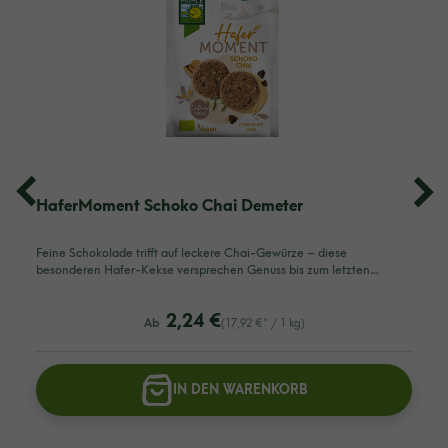
HaferMoment Schoko Chai Demeter
Feine Schokolade trifft auf leckere Chai-Gewürze – diese
besonderen Hafer-Kekse versprechen Genuss bis zum letzten…
listing.regularPriceLabel
2,24 €
Ab
(17,92 €* / 1 kg)
IN DEN WARENKORB