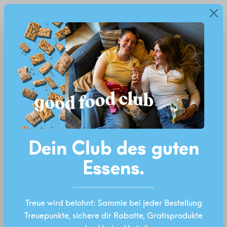
Neu: Good Food Club – Treuepunkte, Rabatte &
alt springen
Diese Website verwendet Cookies, um eine
Gratisprodukte
bestmögliche Erfahrung bieten zu können.
Mehr
Ab 40 Euro Versandkostenfrei!*
Informationen ...
Einstellungen
Technisch erforderlich
Bildergalerie überspringen
Statistiken
Marketing
Dein Club des guten
Komfortfunktionen
Essens.
Treue wird belohnt: Sammle bei jeder Bestellung
ALLE COOKIES AKZEPTIEREN
Treuepunkte, sichere dir Rabatte, Gratisprodukte