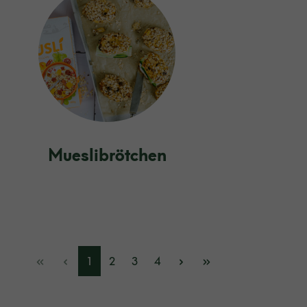
Mueslibrötchen
1
2
3
4