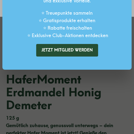
und exklusive Vorteile.
SPEICHERN
⭐ Treuepunkte sammeln
⭐ Gratisprodukte erhalten
⭐ Rabatte freischalten
⭐ Exklusive Club-Aktionen entdecken
JETZT MITGLIED WERDEN
HaferMoment
Erdmandel Honig
Demeter
125 g
Gemütlich zuhause, genussvoll unterwegs – dein
perfekter Hafer Moment ist jetzt! Genieße den